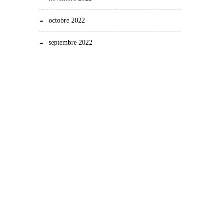
octobre 2022
septembre 2022
Demonstration and dissemination actions to reduce
the carbon footprint in European sheep farming