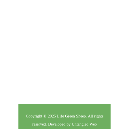
Subscribe to our Newsletter
Click here to enter your contact information to
subscribe to our newsletter.
Follow Us
Copyright © 2025 Life Green Sheep. All rights
reserved. Developed by
Untangled Web