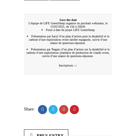
Save the date
L’équipe de LIFE GreenSheep organise un prochain webinaire, le
13/02/2025, de 15h à 16h30.
Point à date du projet LIFE GreenSheep
Présentation par Itacyl d’un plan d’action pour la durabilité et le
carbone d’une exploitation ovine laitière espagnole, suivie d’une
séance de questions-réponses.
Présentation par Teagasc d’un plan d’action sur la durabilité et le
carbone d’une exploitation irlandaise de production de viande ovine,
suivie d’une séance de questions-réponses.
Inscriptions
ici
Share:
PREV ENTRY