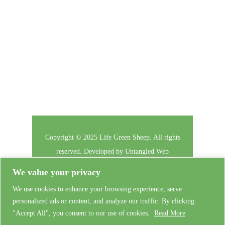
Follow Us
Copyright © 2025 Life Green Sheep. All rights
reserved. Developed by
Untangled Web
We value your privacy
Le Projet
Vie Privée
Nous Contacter
We use cookies to enhance your browsing experience, serve
personalized ads or content, and analyze our traffic. By clicking
Connexion
Admin Training
"Accept All", you consent to our use of cookies.
Read More