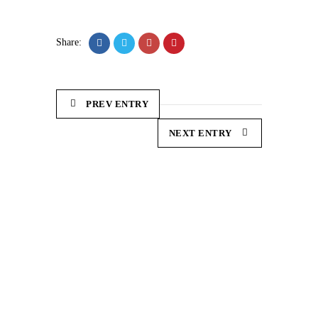
Share:
PREV ENTRY
NEXT ENTRY
Demonstration and dissemination actions to reduce