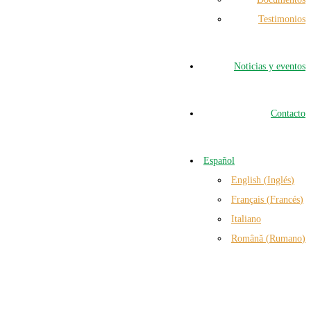
Testimonios
Noticias y eventos
Contacto
Español
English
(
Inglés
)
Français
(
Francés
)
Italiano
Română
(
Rumano
)
lógica Food For Life Spain