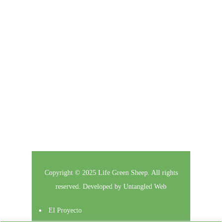
Click here to enter your contact information to
subscribe to our newsletter.
Follow Us
Copyright © 2025 Life Green Sheep. All rights
reserved. Developed by
Untangled Web
El Proyecto