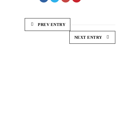
PREV ENTRY
NEXT ENTRY
Demonstration and dissemination actions to reduce
the carbon footprint in European sheep farming