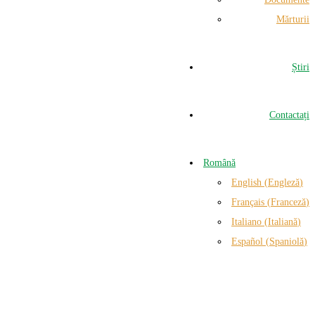
Mărturii
Știri
Contactați
Română
English
(
Engleză
)
Français
(
Franceză
)
Italiano
(
Italiană
)
Español
(
Spaniolă
)
, Spania.