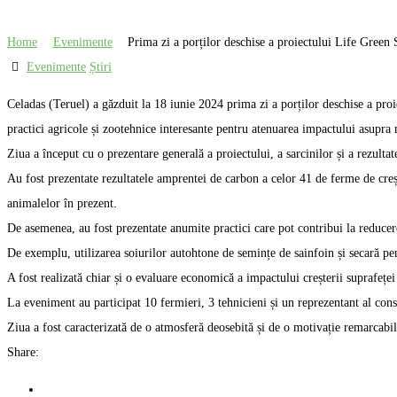
Home
Evenimente
Prima zi a porților deschise a proiectului Life Green
Evenimente
Știri
Celadas (Teruel) a găzduit la 18 iunie 2024 prima zi a porților deschise a pro
practici agricole și zootehnice interesante pentru atenuarea impactului asupra
Ziua a început cu o prezentare generală a proiectului, a sarcinilor și a rezultat
Au fost prezentate rezultatele amprentei de carbon a celor 41 de ferme de cre
animalelor în prezent.
De asemenea, au fost prezentate anumite practici care pot contribui la reducere
De exemplu, utilizarea soiurilor autohtone de semințe de sainfoin și secară pe
A fost realizată chiar și o evaluare economică a impactului creșterii suprafeței
La eveniment au participat 10 fermieri, 3 tehnicieni și un reprezentant al consil
Ziua a fost caracterizată de o atmosferă deosebită și de o motivație remarcabil
Share: