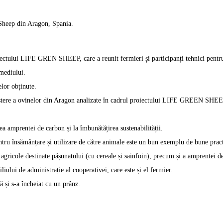
 Sheep din Aragon, Spania.
iectului LIFE GREN SHEEP, care a reunit fermieri și participanți tehnici pentru 
 mediului.
elor obținute.
ștere a ovinelor din Aragon analizate în cadrul proiectului LIFE GREEN SHEEP, o
a amprentei de carbon și la îmbunătățirea sustenabilității.
ntru însămânțare și utilizare de către animale este un bun exemplu de bune pract
 agricole destinate pășunatului (cu cereale și sainfoin), precum și a amprentei d
iului de administrație al cooperativei, care este și el fermier.
ă și s-a încheiat cu un prânz.