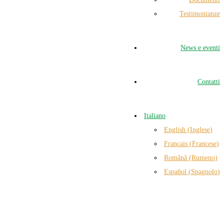
Testimonianze
News e eventi
Contatti
Italiano
English
(
Inglese
)
Français
(
Francese
)
Română
(
Rumeno
)
Español
(
Spagnolo
)