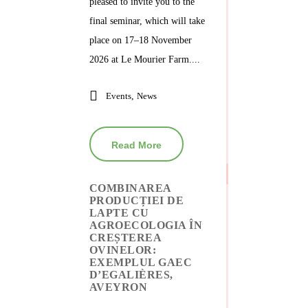
pleased to invite you to the
final seminar, which will take
place on 17–18 November
2026 at Le Mourier Farm....
Events
,
News
Read More
COMBINAREA
PRODUCȚIEI DE
LAPTE CU
AGROECOLOGIA ÎN
CREȘTEREA
OVINELOR:
EXEMPLUL GAEC
D’EGALIÈRES,
AVEYRON