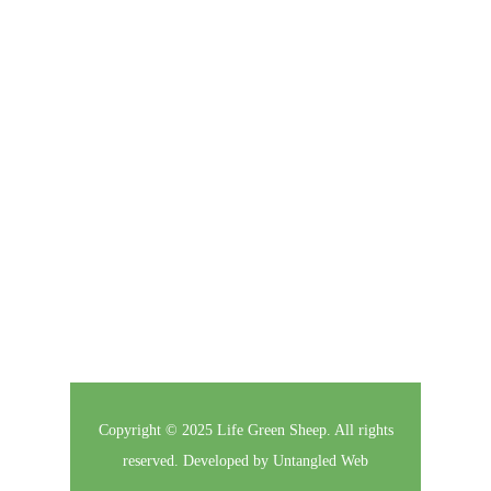
Click here to enter your contact information to
subscribe to our newsletter.
Follow Us
Copyright © 2025 Life Green Sheep. All rights
reserved. Developed by
Untangled Web