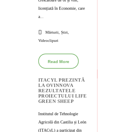
crescătoare de oi și vite,
licențiată în Economie, care
a...
Mărturii
,
Știri
,
Videoclipuri
Read More
ITACYL PREZINTĂ
LA OVINNOVA
REZULTATELE
PROIECTULUI LIFE
GREEN SHEEP
Institutul de Tehnologie
Agricolă din Castilia și León
(ITACyL) a participat din