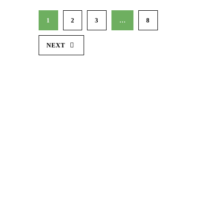
1
2
3
…
8
NEXT
Demonstration and dissemination actions to reduce
the carbon footprint in European sheep farming