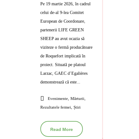
Pe 19 martie 2026, în cadrul
celui de-al 9-lea Comitet
European de Coordonare,
partenerii LIFE GREEN
SHEEP au avut ocazia să
viziteze o fermă producătoare
de Roquefort implicată în
proiect. Situată pe platoul
Larzac, GAEC d’Egalières
demonstrează că este...
Evenimente
,
Mărturii
,
Rezultatele fermei
,
Știri
Read More