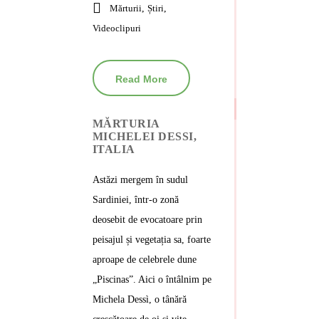
Mărturii
,
Știri
,
Videoclipuri
Read More
MĂRTURIA
MICHELEI DESSI,
ITALIA
Astăzi mergem în sudul
Sardiniei, într-o zonă
deosebit de evocatoare prin
peisajul și vegetația sa, foarte
aproape de celebrele dune
„Piscinas”. Aici o întâlnim pe
Michela Dessì, o tânără