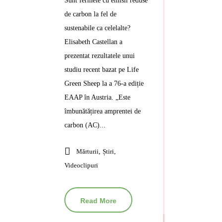
Sunt fermele cu emisii reduse
de carbon la fel de
sustenabile ca celelalte?
Elisabeth Castellan a
prezentat rezultatele unui
studiu recent bazat pe Life
Green Sheep la a 76-a ediție
EAAP în Austria. „Este
îmbunătățirea amprentei de
carbon (AC)...
Mărturii
,
Știri
,
Videoclipuri
Read More