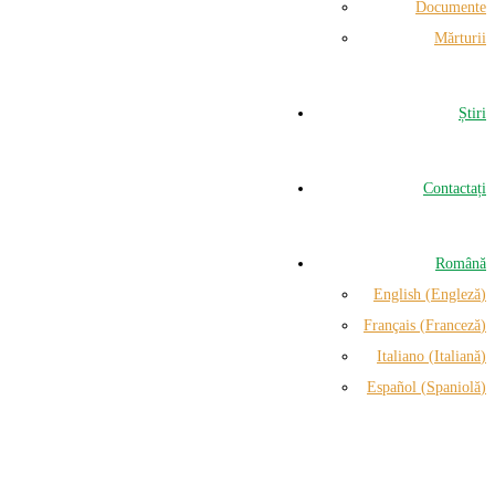
Documente
Mărturii
Știri
Contactați
Română
English
(
Engleză
)
Français
(
Franceză
)
Italiano
(
Italiană
)
Español
(
Spaniolă
)