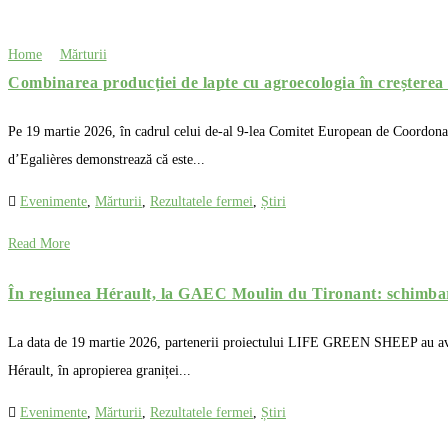
Home
Mărturii
Combinarea producției de lapte cu agroecologia în creștere
Pe 19 martie 2026, în cadrul celui de-al 9-lea Comitet European de Coordon
d’Egalières demonstrează că este...
Evenimente
,
Mărturii
,
Rezultatele fermei
,
Știri
Read More
În regiunea Hérault, la GAEC Moulin du Tironant: schimbarea 
La data de 19 martie 2026, partenerii proiectului LIFE GREEN SHEEP au avut 
Hérault, în apropierea graniței...
Evenimente
,
Mărturii
,
Rezultatele fermei
,
Știri