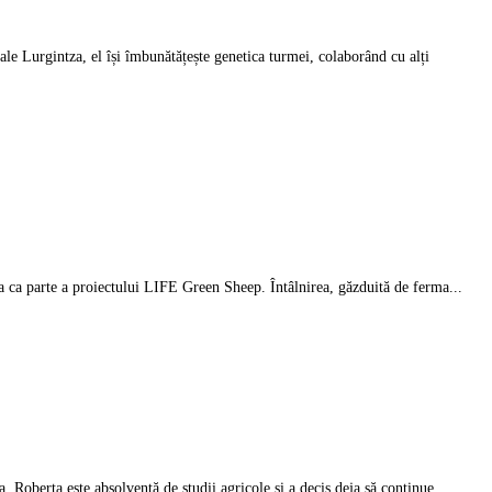
ale Lurgintza, el își îmbunătățește genetica turmei, colaborând cu alți
a ca parte a proiectului LIFE Green Sheep. Întâlnirea, găzduită de ferma...
. Roberta este absolventă de studii agricole și a decis deja să continue