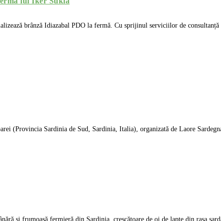
ferma lui Iker Sukia
alizează brânză Idiazabal PDO la fermă. Cu sprijinul serviciilor de consultanță 
barei (Provincia Sardinia de Sud, Sardinia, Italia), organizată de Laore Sardegn
ără și frumoasă fermieră din Sardinia, crescătoare de oi de lapte din rasa sarda