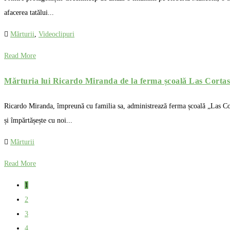
afacerea tatălui...
Mărturii
,
Videoclipuri
Read More
Mărturia lui Ricardo Miranda de la ferma școală Las Cortas 
Ricardo Miranda, împreună cu familia sa, administrează ferma școală „Las Cort
și împărtășește cu noi...
Mărturii
Read More
1
2
3
4