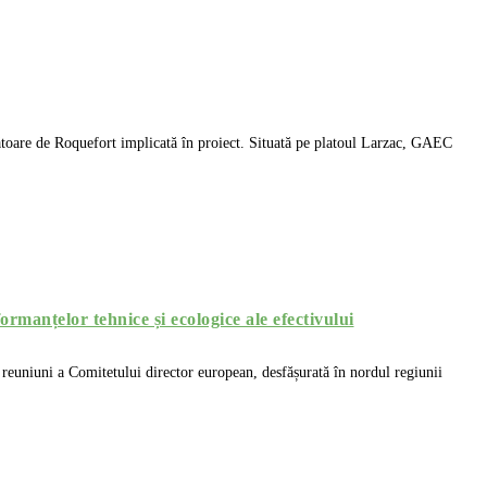
oare de Roquefort implicată în proiect. Situată pe platoul Larzac, GAEC
manțelor tehnice și ecologice ale efectivului
uniuni a Comitetului director european, desfășurată în nordul regiunii