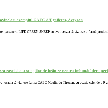
a ovinelor: exemplul GAEC d’Egalières, Aveyron
are, partenerii LIFE GREEN SHEEP au avut ocazia să viziteze o fermă producăt
rasei și a strategiilor de hrănire pentru îmbunătățirea perfor
ocazia să viziteze ferma GAEC Moulin du Tironant cu ocazia celei de-a 9-a re