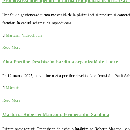
Promovarea inovației într-o turmă tradițională de oi Latxa: 
Iker Sukia gestionează turma moștenită de la părinții săi și produce și comerci
fermieri în cadrul schemei de reproducere...
Mărturii
,
Videoclipuri
Read More
Ziua Porților Deschise în Sardinia organizată de Laore
Pe 12 martie 2025, a avut loc o zi a porților deschise la o fermă din Pauli Ar
Mărturii
Read More
Mărturia Robertei Manconi, fermieră din Sardinia
Printre protagoniștii Greensheep de astăzi o întâlnim pe Roberta Manconi, o tân