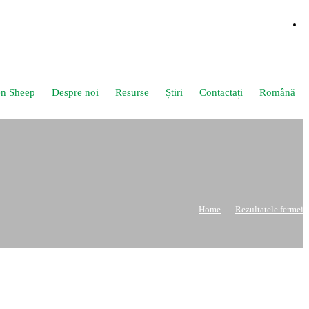
en Sheep
Despre noi
Resurse
Știri
Contactați
Română
Home
Rezultatele fermei