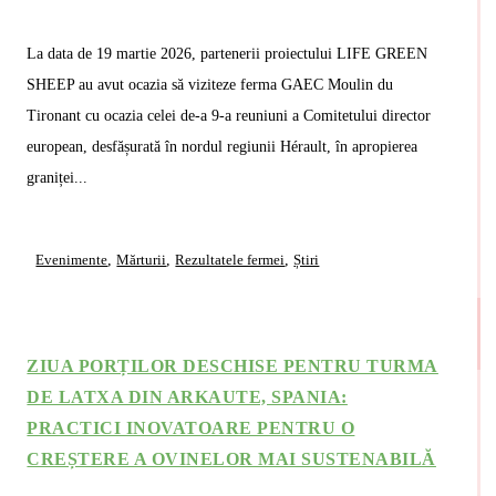
La data de 19 martie 2026, partenerii proiectului LIFE GREEN
SHEEP au avut ocazia să viziteze ferma GAEC Moulin du
Tironant cu ocazia celei de-a 9-a reuniuni a Comitetului director
european, desfășurată în nordul regiunii Hérault, în apropierea
graniței...
Evenimente
,
Mărturii
,
Rezultatele fermei
,
Știri
Read More
ZIUA PORȚILOR DESCHISE PENTRU TURMA
DE LATXA DIN ARKAUTE, SPANIA:
PRACTICI INOVATOARE PENTRU O
CREȘTERE A OVINELOR MAI SUSTENABILĂ