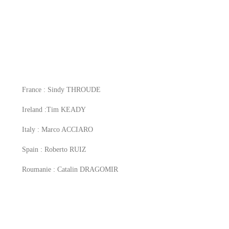
Demonstration and dissemination actions to reduce the carbon footprint in E
Contacts
contact@life-green-sheep.eu
France : Sindy THROUDE
Ireland :Tim KEADY
Italy : Marco ACCIARO
Spain : Roberto RUIZ
Roumanie : Catalin DRAGOMIR
Subscribe to our Newsletter
Click here to enter your contact information to subscribe to our newsletter.