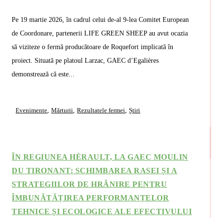
Pe 19 martie 2026, în cadrul celui de-al 9-lea Comitet European
de Coordonare, partenerii LIFE GREEN SHEEP au avut ocazia
să viziteze o fermă producătoare de Roquefort implicată în
proiect. Situată pe platoul Larzac, GAEC d’Egalières
demonstrează că este...
Evenimente
,
Mărturii
,
Rezultatele fermei
,
Știri
Read More
ÎN REGIUNEA HÉRAULT, LA GAEC MOULIN
DU TIRONANT: SCHIMBAREA RASEI ȘI A
STRATEGIILOR DE HRĂNIRE PENTRU
ÎMBUNĂTĂȚIREA PERFORMANȚELOR
TEHNICE ȘI ECOLOGICE ALE EFECTIVULUI