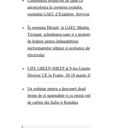
Combinarea producției de lapte cu
agroecologia în creșterea ovinelor:
exemplul GAEC d’Egalières, Aveyron
În regiunea Hérault, la GAEC Moulin du
Tironant: schimbarea rasei și a strategiilor
de hrănire pentru îmbunătățirea
performanțelor tehnice și ecologice ale
efectivului
LIFE GREEN SHEEP al 9-lea Comitet
Director UE în Franța, 18-19 martie 2026
Un webinar pentru a descoperi două
ferme de oi sustenabile și cu emisii reduse
de carbon din Italia și România