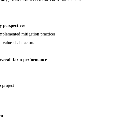
y perspectives
mplemented mitigation practices
 value‑chain actors
overall farm performance
p
project
on