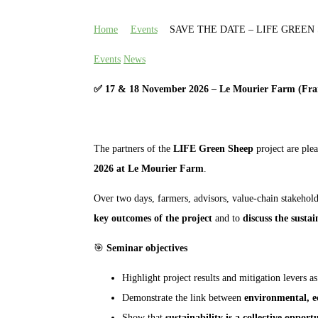
Home
Events
SAVE THE DATE – LIFE GREEN S
Events
News
✅
17 & 18 November 2026 – Le Mourier Farm (Fra
The partners of the
LIFE Green Sheep
project are plea
2026 at Le Mourier Farm
.
Over two days, farmers, advisors, value‑chain stakehol
key outcomes of the project
and to
discuss the susta
🎯
Seminar objectives
Highlight project results and mitigation levers a
Demonstrate the link between
environmental, e
Show that
sustainability is a collective opport