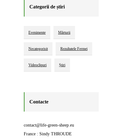
Categorii de știri
Evenimente
Mărturii
Necategorisit
Rezultatele Fermei
Videoclipuri
Știri
Contacte
contact@life-green-sheep.eu
France : Sindy THROUDE