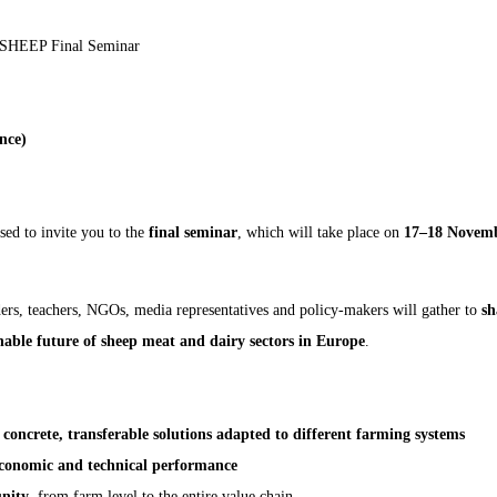
HEEP Final Seminar
nce)
sed to invite you to the
final seminar
, which will take place on
17–18 Novem
ders, teachers, NGOs, media representatives and policy‑makers will gather to
sh
inable future of sheep meat and dairy sectors in Europe
.
s
concrete, transferable solutions adapted to different farming systems
conomic and technical performance
unity
, from farm level to the entire value chain