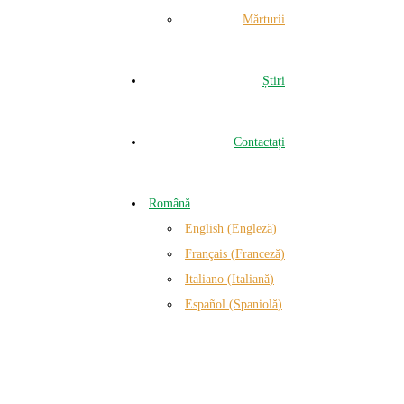
Mărturii
Știri
Contactați
Română
English
(
Engleză
)
Français
(
Franceză
)
Italiano
(
Italiană
)
Español
(
Spaniolă
)