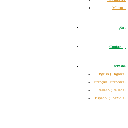
Mărturii
Știri
Contactați
Română
English
(
Engleză
)
Français
(
Franceză
)
Italiano
(
Italiană
)
Español
(
Spaniolă
)