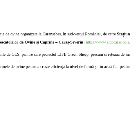
ție de ovine organizate la Caransebeș, în sud-vestul României, de către
Stațiun
escătorilor de Ovine și Caprine – Caraș-Severin
(https://www.ajcocaras.ro/)
siile de GES, printre care proiectul LIFE Green Sheep, precum și rețeaua de i
ermele de ovine pentru a crește eficiența la nivel de fermă și, în acest fel, pent