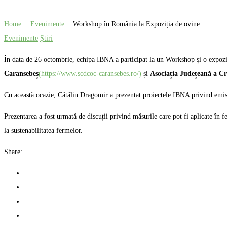
Home
Evenimente
Workshop în România la Expoziția de ovine
Evenimente
Știri
În data de 26 octombrie, echipa IBNA a participat la un Workshop și o expozi
Caransebeș
(https://www.scdcoc-caransebes.ro/)
și
Asociația Județeană a Cr
Cu această ocazie, Cătălin Dragomir a prezentat proiectele IBNA privind emi
Prezentarea a fost urmată de discuții privind măsurile care pot fi aplicate în f
la sustenabilitatea fermelor.
Share: