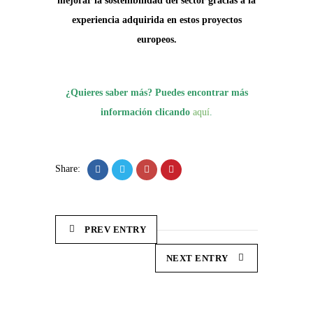
mejorar la sostenibilidad del sector gracias a la
experiencia adquirida
en estos proyectos
europeos.
¿Quieres saber más? Puedes encontrar más
información clicando
aquí
.
Share:
PREV ENTRY
NEXT ENTRY