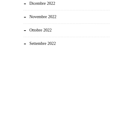
Dicembre 2022
Novembre 2022
Ottobre 2022
Settembre 2022
Demonstration and dissemination actions to reduce
the carbon footprint in European sheep farming