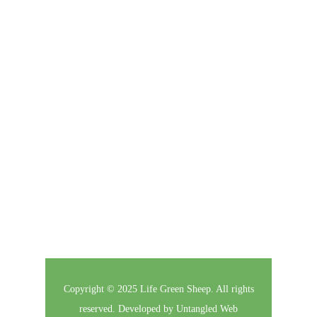
Subscribe to our Newsletter
Click here to enter your contact information to
subscribe to our newsletter.
Follow Us
Copyright © 2025 Life Green Sheep. All rights
reserved. Developed by
Untangled Web