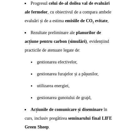
Progresul
celui de-al doilea val de evaluări
ale fermelor
, cu obiectivul de a compara ambele
evaluări și de a estima
emisiile de CO₂ evitate
,
Rezultate preliminare ale
planurilor de
acțiune pentru carbon (simulări)
, evidențiind
practicile de atenuare legate de:
gestionarea efectivelor,
gestionarea furajelor și a pășunilor,
utilizarea energiei,
gestionarea gunoiului de grajd,
Acțiunile de comunicare și diseminare
în
curs, inclusiv pregătirea
seminarului final LIFE
Green Sheep
.