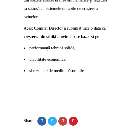
din spatele acestei brânze emblematice și legătura
sa strânsă cu sistemele durabile de creștere a
ovinelor.
Acest Comitet Director a subliniat încă o dată că
creșterea durabilă a ovinelor
se bazează pe:
performanță tehnică solidă,
viabilitate economică,
și rezultate de mediu măsurabile.
Share: