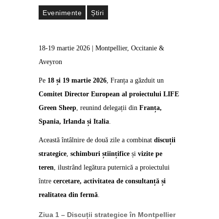
Evenimente
Știri
18-19 martie 2026 | Montpellier, Occitanie &
Aveyron
Pe
18 și 19 martie 2026
, Franța a găzduit un
Comitet Director European al proiectului LIFE
Green Sheep
, reunind delegații din
Franța,
Spania, Irlanda și Italia
.
Această întâlnire de două zile a combinat
discuții
strategice
,
schimburi științifice
și
vizite pe
teren
, ilustrând legătura puternică a proiectului
între
cercetare, activitatea de consultanță și
realitatea din fermă
.
Ziua 1 – Discuții strategice în Montpellier