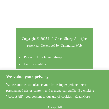
Copyright © 2025 Life Green Sheep. All rights
reserved. Developed by
Untangled Web
Proiectul Life Green Sheep
Confidențialitate
Contactați
We value your privacy
Autentificare
Privé : Private: Private: Private: Private:
We use cookies to enhance your browsing experience, serve
personalized ads or content, and analyze our traffic. By clicking
Admin Training
"Accept All", you consent to our use of cookies.
Read More
Accept All