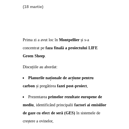
(18 martie)
Prima zi a avut loc în
Montpellier
și s-a
concentrat pe
faza finală a proiectului LIFE
Green Sheep
.
Discuțiile au abordat:
Planurile naționale de acțiune pentru
carbon
și pregătirea
fazei post-proiect
,
Prezentarea
primelor rezultate europene de
mediu
, identificând principalii
factori ai emisiilor
de gaze cu efect de seră (GES)
în sistemele de
creștere a ovinelor,