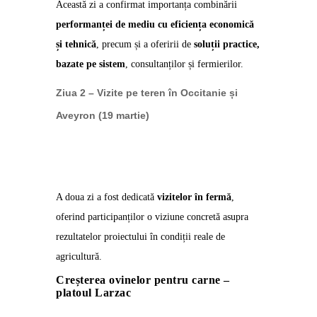
Această zi a confirmat importanța combinării
performanței de mediu cu eficiența economică
și tehnică
, precum și a oferirii de
soluții practice,
bazate pe sistem
, consultanților și fermierilor.
Ziua 2 – Vizite pe teren în Occitanie și
Aveyron (19 martie)
A doua zi a fost dedicată
vizitelor în fermă
,
oferind participanților o viziune concretă asupra
rezultatelor proiectului în condiții reale de
agricultură.
Creșterea ovinelor pentru carne –
platoul Larzac