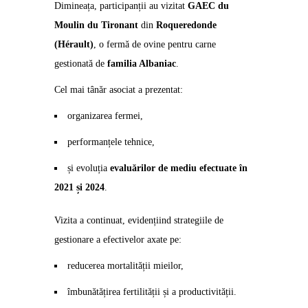
Dimineața, participanții au vizitat
GAEC du
Moulin du Tironant
din
Roqueredonde
(Hérault)
, o fermă de ovine pentru carne
gestionată de
familia Albaniac
.
Cel mai tânăr asociat a prezentat:
organizarea fermei,
performanțele tehnice,
și evoluția
evaluărilor de mediu efectuate în
2021 și 2024
.
Vizita a continuat, evidențiind strategiile de
gestionare a efectivelor axate pe:
reducerea mortalității mieilor,
îmbunătățirea fertilității și a productivității.