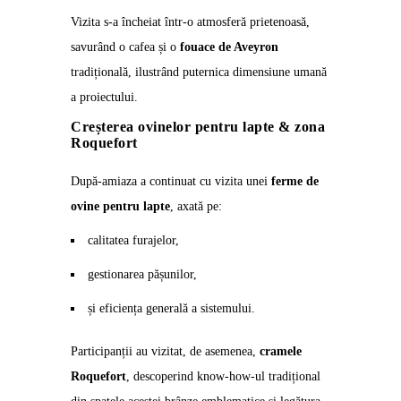
Vizita s-a încheiat într-o atmosferă prietenoasă,
savurând o cafea și o
fouace de Aveyron
tradițională, ilustrând puternica dimensiune umană
a proiectului.
Creșterea ovinelor pentru lapte & zona
Roquefort
După-amiaza a continuat cu vizita unei
ferme de
ovine pentru lapte
, axată pe:
calitatea furajelor,
gestionarea pășunilor,
și eficiența generală a sistemului.
Participanții au vizitat, de asemenea,
cramele
Roquefort
, descoperind know-how-ul tradițional