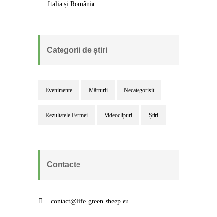
Italia și România
Categorii de știri
Evenimente
Mărturii
Necategorisit
Rezultatele Fermei
Videoclipuri
Știri
Contacte
contact@life-green-sheep.eu