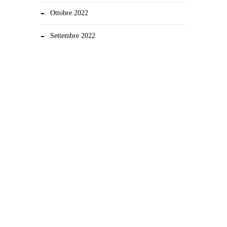
Ottobre 2022
Settembre 2022
Demonstration and dissemination actions to reduce
the carbon footprint in European sheep farming