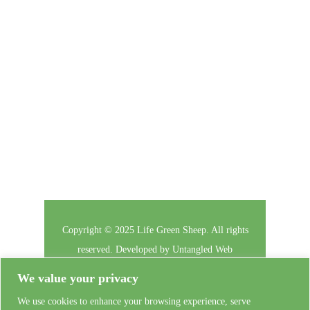
Click here to enter your contact information to
subscribe to our newsletter.
Follow Us
Copyright © 2025 Life Green Sheep. All rights
reserved. Developed by
Untangled Web
We value your privacy
Il Progetto
Privacy
Contattaci
We use cookies to enhance your browsing experience, serve