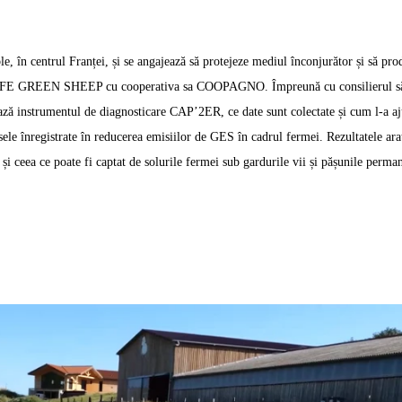
, în centrul Franței, și se angajează să protejeze mediul înconjurător și să pro
an LIFE GREEN SHEEP cu cooperativa sa COOPAGNO. Împreună cu consilierul s
ză instrumentul de diagnosticare CAP’2ER, ce date sunt colectate și cum l-a aj
esele înregistrate în reducerea emisiilor de GES în cadrul fermei. Rezultatele ara
i ceea ce poate fi captat de solurile fermei sub gardurile vii și pășunile perman