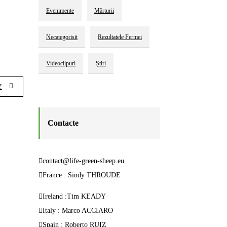
Evenimente
Mărturii
Necategorisit
Rezultatele Fermei
Videoclipuri
Știri
Y
Contacte
contact@life-green-sheep.eu
France : Sindy THROUDE
Ireland :Tim KEADY
Italy : Marco ACCIARO
Spain : Roberto RUIZ