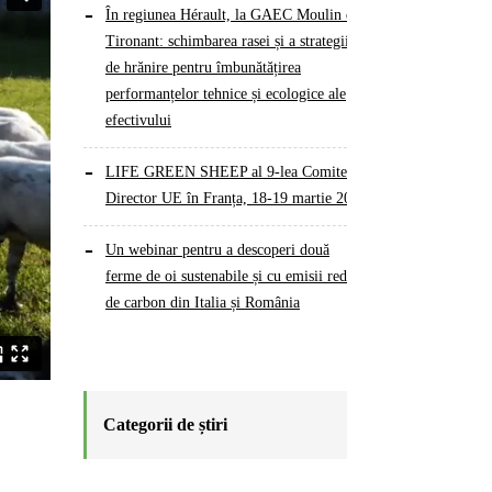
În regiunea Hérault, la GAEC Moulin du
Tironant: schimbarea rasei și a strategiilor
de hrănire pentru îmbunătățirea
performanțelor tehnice și ecologice ale
efectivului
LIFE GREEN SHEEP al 9-lea Comitet
Director UE în Franța, 18-19 martie 2026
Un webinar pentru a descoperi două
ferme de oi sustenabile și cu emisii reduse
de carbon din Italia și România
Categorii de știri