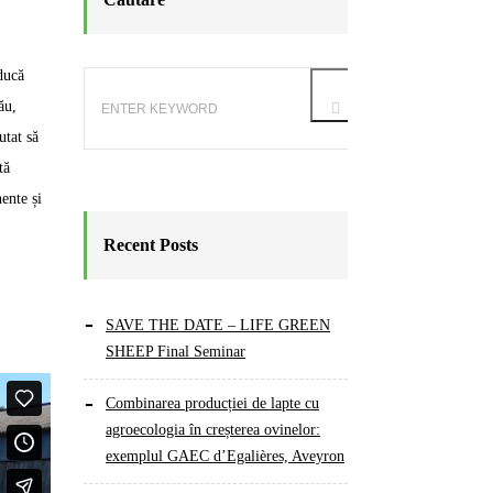
ducă
ău,
utat să
tă
ente și
Recent Posts
SAVE THE DATE – LIFE GREEN
SHEEP Final Seminar
Combinarea producției de lapte cu
agroecologia în creșterea ovinelor:
exemplul GAEC d’Egalières, Aveyron