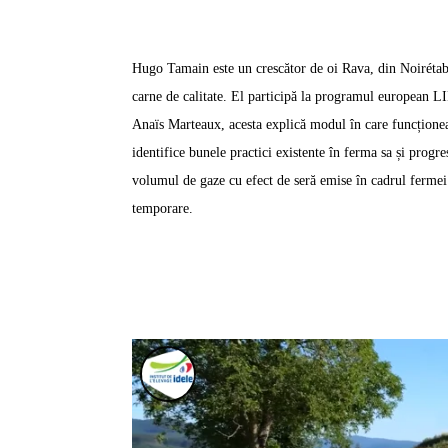
Hugo Tamain este un crescător de oi Rava, din Noirétable
carne de calitate. El participă la programul europe
Anaïs Marteaux, acesta explică modul în care funcționea
identifice bunele practici existente în ferma sa și progr
volumul de gaze cu efect de seră emise în cadrul fermei ș
temporare.