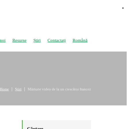
noi
Resurse
Știri
Contactați
Română
Home
Știri
Mărturie video de la un crescător francez
Căutare